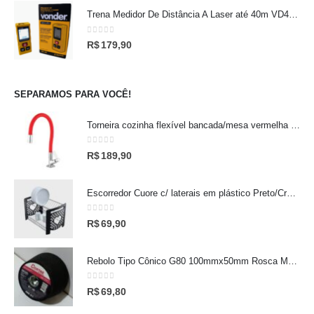
Trena Medidor De Distância A Laser até 40m VD40 Vonder
0
out of 5
R$
179,90
SEPARAMOS PARA VOCÊ!
Torneira cozinha flexível bancada/mesa vermelha Leão
0
out of 5
R$
189,90
Escorredor Cuore c/ laterais em plástico Preto/Cromado Stolf
0
out of 5
R$
69,90
Rebolo Tipo Cônico G80 100mmx50mm Rosca M14 Cortag
0
out of 5
R$
69,80