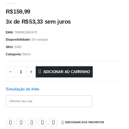
0
out of 5
R$
159,99
3x de
R$
53,33
sem juros
EAN:
7898461962479
Disponibilidade:
Em estoque
SKU:
5350
Categoria:
Eletro
ADICIONAR AO CARRINHO
Simulação de frete
ADICIONAR AOS FAVORITOS