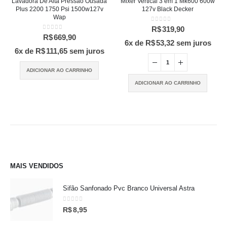
Lavadora De Alta Pressão Ousada
Mixer Vertical 3 em 1 Mk600 600w
Plus 2200 1750 Psi 1500w127v
127v Black Decker
Wap
0
out of 5
R$
319,90
0
out of 5
R$
669,90
6x de
R$
53,32
sem juros
6x de
R$
111,65
sem juros
ADICIONAR AO CARRINHO
ADICIONAR AO CARRINHO
MAIS VENDIDOS
Sifão Sanfonado Pvc Branco Universal Astra
0
out of 5
R$
8,95