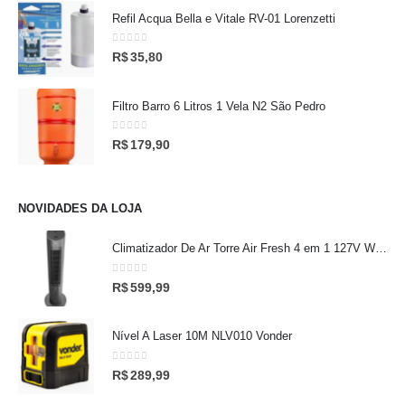
Refil Acqua Bella e Vitale RV-01 Lorenzetti
0
out of 5
R$
35,80
Filtro Barro 6 Litros 1 Vela N2 São Pedro
0
out of 5
R$
179,90
NOVIDADES DA LOJA
Climatizador De Ar Torre Air Fresh 4 em 1 127V Wap
0
out of 5
R$
599,99
Nível A Laser 10M NLV010 Vonder
0
out of 5
R$
289,99