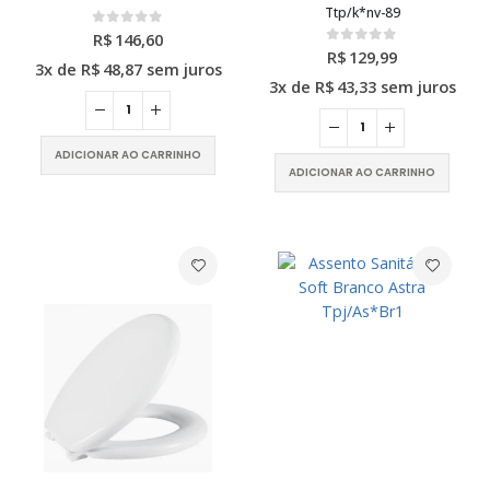
Ttp/k*nv-89
R$
146,60
0
out of 5
R$
129,99
0
out of 5
3x de
R$
48,87
sem juros
3x de
R$
43,33
sem juros
ADICIONAR AO CARRINHO
ADICIONAR AO CARRINHO