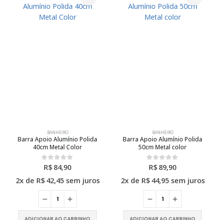
BANHEIRO
BANHEIRO
Barra Apoio Alumínio Polida
Barra Apoio Alumínio Polida
40cm Metal Color
50cm Metal color
R$
84,90
R$
89,90
0
out of 5
0
out of 5
2x de
R$
42,45
sem juros
2x de
R$
44,95
sem juros
ADICIONAR AO CARRINHO
ADICIONAR AO CARRINHO