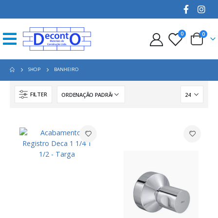
0
0
SHOP
BANHEIRO
FILTER