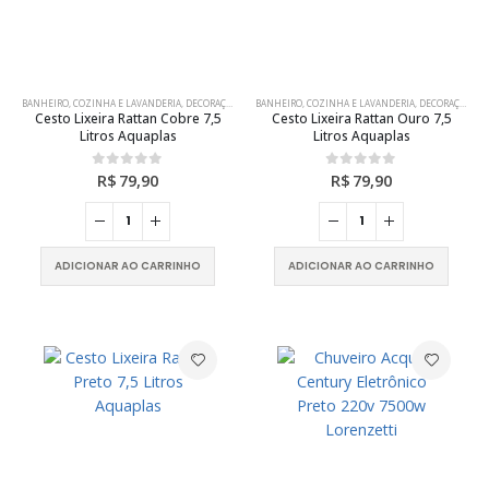
BANHEIRO
,
COZINHA E LAVANDERIA
,
DECORAÇÃO
,
UTILIDADES
BANHEIRO
,
COZINHA E LAVANDERIA
,
DECORAÇÃO
,
UT
Cesto Lixeira Rattan Cobre 7,5
Cesto Lixeira Rattan Ouro 7,5
Litros Aquaplas
Litros Aquaplas
R$
79,90
R$
79,90
0
out of 5
0
out of 5
ADICIONAR AO CARRINHO
ADICIONAR AO CARRINHO