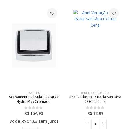
BANHEIRO
BANHEIRO
,
HIDRÁULICA
Acabamento Válvula Descarga
Anel Vedação P/ Bacia Sanitária
Hydra Max Cromado
C/ Guia Censi
R$
154,90
R$
12,99
0
out of 5
0
out of 5
3x de
R$
51,63
sem juros