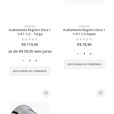
BANHEIRO
BANHEIRO
Acabamento Registro Deca 1
Acabamento Registro Deca 1
1/4 1 1/2 – Targa
1/4 1 1/2 Aspen
R$
119,90
R$
78,90
0
out of 5
0
out of 5
2x de
R$
59,95
sem juros
ADICIONAR AO CARRINHO
ADICIONAR AO CARRINHO