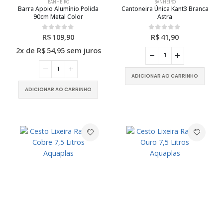
BANHEIRO
BANHEIRO
Barra Apoio Alumínio Polida
Cantoneira Única Kant3 Branca
90cm Metal Color
Astra
R$
109,90
R$
41,90
0
out of 5
0
out of 5
2x de
R$
54,95
sem juros
ADICIONAR AO CARRINHO
ADICIONAR AO CARRINHO