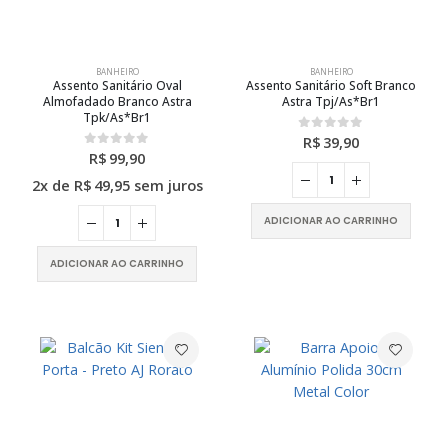
BANHEIRO
BANHEIRO
Assento Sanitário Oval
Assento Sanitário Soft Branco
Almofadado Branco Astra
Astra Tpj/As*Br1
Tpk/As*Br1
R$
39,90
0
out of 5
R$
99,90
0
out of 5
2x de
R$
49,95
sem juros
ADICIONAR AO CARRINHO
ADICIONAR AO CARRINHO