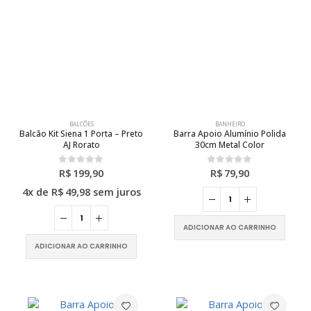
BALCÕES
BANHEIRO
Balcão Kit Siena 1 Porta – Preto
Barra Apoio Alumínio Polida
AJ Rorato
30cm Metal Color
R$
199,90
R$
79,90
0
out of 5
0
out of 5
4x de
R$
49,98
sem juros
ADICIONAR AO CARRINHO
ADICIONAR AO CARRINHO