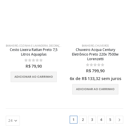
BANHEIRO
,
COZINHA E LAVANDERIA
,
DECORAÇÃO
,
UTILIDADES
BANHEIRO
,
CHUVEIROS
Cesto Lixeira Rattan Preto 7,5
Chuveiro Acqua Century
Litros Aquaplas
Eletrônico Preto 220v 7500w
Lorenzetti
R$
79,90
0
out of 5
R$
799,90
0
out of 5
ADICIONAR AO CARRINHO
6x de
R$
133,32
sem juros
ADICIONAR AO CARRINHO
1
2
3
4
5