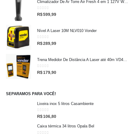
Climatizador De Ar Torre Air Fresh 4 em 1 127V Wap
0
out of 5
R$
599,99
Nível A Laser 10M NLV010 Vonder
0
out of 5
R$
289,99
Trena Medidor De Distância A Laser até 40m VD40 Vonder
0
out of 5
R$
179,90
SEPARAMOS PARA VOCÊ!
Lixeira inox 5 litros Casambiente
0
out of 5
R$
106,80
Caixa térmica 34 litros Opala Bel