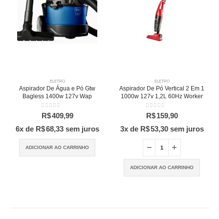
ELETRO
ELETRO
Aspirador De Água e Pó Gtw
Aspirador De Pó Vertical 2 Em 1
Bagless 1400w 127v Wap
1000w 127v 1,2L 60Hz Worker
0
out of 5
0
out of 5
R$
409,99
R$
159,90
6x de
R$
68,33
sem juros
3x de
R$
53,30
sem juros
ADICIONAR AO CARRINHO
ADICIONAR AO CARRINHO