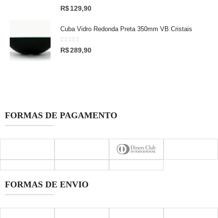
0
out of 5
R$
129,90
Cuba Vidro Redonda Preta 350mm VB Cristais
0
out of 5
R$
289,90
FORMAS DE PAGAMENTO
FORMAS DE ENVIO