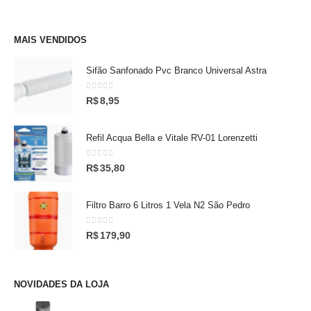
MAIS VENDIDOS
Sifão Sanfonado Pvc Branco Universal Astra
0
out of 5
R$
8,95
Refil Acqua Bella e Vitale RV-01 Lorenzetti
0
out of 5
R$
35,80
Filtro Barro 6 Litros 1 Vela N2 São Pedro
0
out of 5
R$
179,90
NOVIDADES DA LOJA