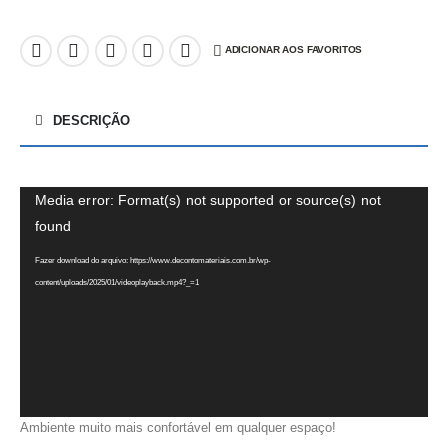
ADICIONAR AOS FAVORITOS
DESCRIÇÃO
Tocador
Media error: Format(s) not supported or source(s) not
de
found
vídeo
Fazer download do arquivo: https://www.decontomateriais.com.br/wp-
content/uploads/2025/01/videoplayback.mp4?_=1
Ambiente muito mais confortável em qualquer espaço!