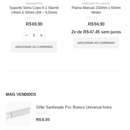
FERRAMENTAS
FERRAMENTAS
,
MANUAL
Suporte Serra Copo A-1 Starret
Plaina Manual 230mm x 50mm
14mm à 30mm (3/8 – 9,5mm)
Mister
0
out of 5
0
out of 5
R$
69,90
R$
94,90
2x de
R$
47,45
sem juros
ADICIONAR AO CARRINHO
ADICIONAR AO CARRINHO
MAIS VENDIDOS
Sifão Sanfonado Pvc Branco Universal Astra
0
out of 5
R$
8,95