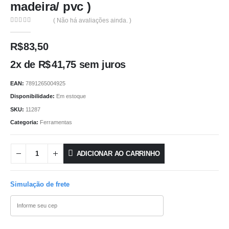
madeira/ pvc )
( Não há avaliações ainda. )
0
out of 5
R$
83,50
2x de
R$
41,75
sem juros
EAN:
7891265004925
Disponibilidade:
Em estoque
SKU:
11287
Categoria:
Ferramentas
ADICIONAR AO CARRINHO
Simulação de frete