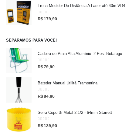
Trena Medidor De Distância A Laser até 40m VD40 Vonder
0
out of 5
R$
179,90
SEPARAMOS PARA VOCÊ!
Cadeira de Praia Alta Alumínio -2 Pos. Botafogo
0
out of 5
R$
79,90
Batedor Manual Utilitá Tramontina
0
out of 5
R$
84,60
Serra Copo Bi Metal 2.1/2 - 64mm Starrett
0
out of 5
R$
139,90