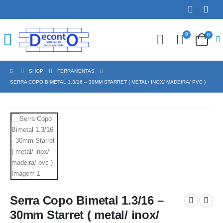
0
0
SHOP
FERRAMENTAS
SERRA COPO BIMETAL 1.3/16 – 30MM STARRET ( METAL/ INOX/ MADEIRA/ PVC )
Serra Copo Bimetal 1.3/16 –
30mm Starret ( metal/ inox/