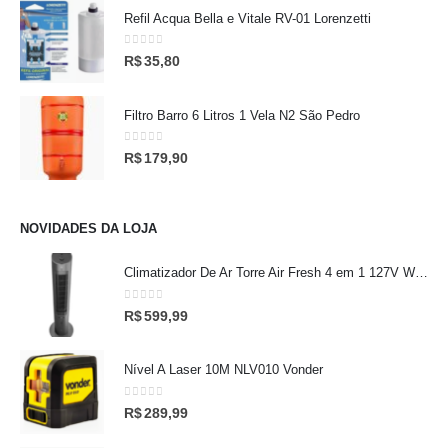
Refil Acqua Bella e Vitale RV-01 Lorenzetti
0
out of 5
R$
35,80
Filtro Barro 6 Litros 1 Vela N2 São Pedro
0
out of 5
R$
179,90
NOVIDADES DA LOJA
Climatizador De Ar Torre Air Fresh 4 em 1 127V Wap
0
out of 5
R$
599,99
Nível A Laser 10M NLV010 Vonder
0
out of 5
R$
289,99