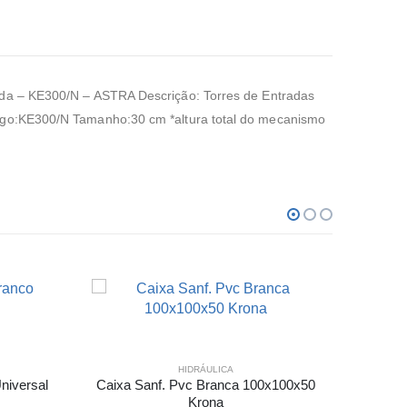
– KE300/N – ASTRA Descrição: Torres de Entradas
digo:KE300/N Tamanho:30 cm *altura total do mecanismo
HIDRÁULICA
niversal
Caixa Sanf. Pvc Branca 100x100x50
Sifão 
Krona