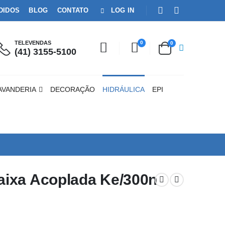
DIDOS
BLOG
CONTATO
LOG IN
TELEVENDAS
0
0
(41) 3155-5100
AVANDERIA
DECORAÇÃO
HIDRÁULICA
EPI
ixa Acoplada Ke/300n