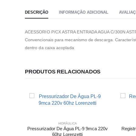
DESCRIÇÃO
INFORMAÇÃO ADICIONAL
AVALIAÇ
ACESSORIO P/CX ASTRA ENTRADA AGUA C/300N ASTRA Em
Convencionais para mecanismo de descarga. Característ
dentro da caixa acoplada
PRODUTOS RELACIONADOS
DRÁULICA
HIDRÁULICA
 Dn15 1/2
Pressurizador De Água PL-9 9mca 220v
Regist
60hz Lorenzetti