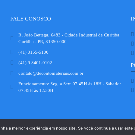
FALE CONOSCO
I
R. João Bettega, 6483 - Cidade Industrial de Curitiba,
Curitiba - PR, 81350-000
(41) 3155-5100
(41) 9 8401-0102
P
contato@decontomateriais.com.br
Funcionamento: Seg. a Sex: 07:45H às 18H - Sábado:
07:45H às 12:30H
reitos reservados.
enha a melhor experiência em nosso site. Se você continua a usar este 