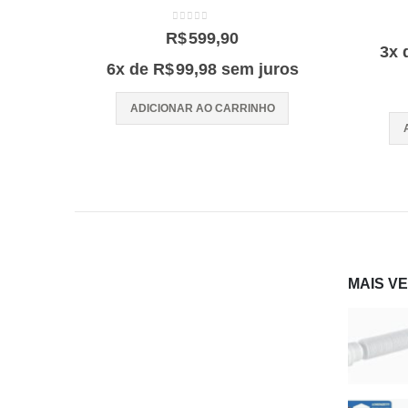
0
out of 5
R$
599,90
3x 
6x de
R$
99,98
sem juros
ADICIONAR AO CARRINHO
O
MAIS V