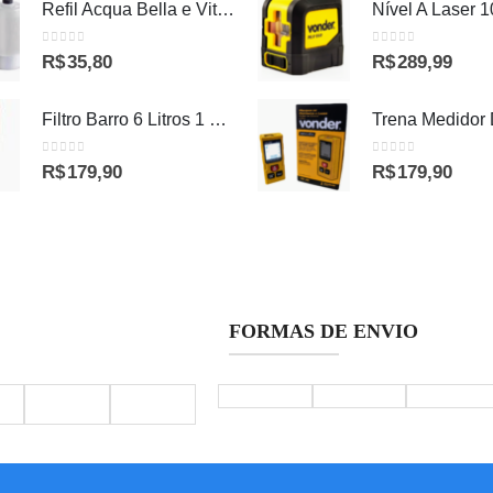
Refil Acqua Bella e Vitale RV-01 Lorenzetti
0
out of 5
0
out of 5
R$
35,80
R$
289,99
Filtro Barro 6 Litros 1 Vela N2 São Pedro
0
out of 5
0
out of 5
R$
179,90
R$
179,90
FORMAS DE ENVIO