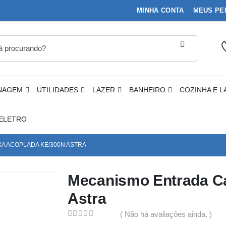
MINHA CONTA
MEUS PE
NAGEM
UTILIDADES
LAZER
BANHEIRO
COZINHA E L
ELETRO
A ACOPLADA KE/300N ASTRA
Mecanismo Entrada Ca
Astra
( Não há avaliações ainda. )
0
out of 5