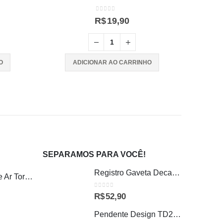
0
out of 5
R$
19,90
O
ADICIONAR AO CARRINHO
SEPARAMOS PARA VOCÊ!
Registro Gaveta Deca Base 3/4
Climatizador De Ar Torre Air Fresh 4 em 1 127V Wap
0
out of 5
R$
52,90
Pendente Design TD292/1 1 Lâmpada Taschibra