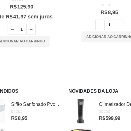
0
out of 5
R$
125,90
0
out of 5
R$
8,95
de
R$
41,97
sem juros
ADICIONAR AO CARRINH
ADICIONAR AO CARRINHO
ENDIDOS
NOVIDADES DA LOJA
Sifão Sanfonado Pvc Branco Universal Astra
0
out of 5
0
out of 5
R$
8,95
R$
599,99