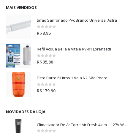
MAIS VENDIDOS
Sifão Sanfonado Pvc Branco Universal Astra
0
out of 5
R$
8,95
Refil Acqua Bella e Vitale RV-01 Lorenzetti
0
out of 5
R$
35,80
Filtro Barro 6 Litros 1 Vela N2 São Pedro
0
out of 5
R$
179,90
NOVIDADES DA LOJA
Climatizador De Ar Torre Air Fresh 4 em 1 127V Wap