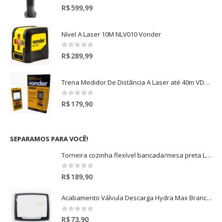
0
out of 5
R$
599,99
Nível A Laser 10M NLV010 Vonder
0
out of 5
R$
289,99
Trena Medidor De Distância A Laser até 40m VD40 Vonder
0
out of 5
R$
179,90
SEPARAMOS PARA VOCÊ!
Torneira cozinha flexível bancada/mesa preta Leão
0
out of 5
R$
189,90
Acabamento Válvula Descarga Hydra Max Branco 4900
0
out of 5
R$
73,90