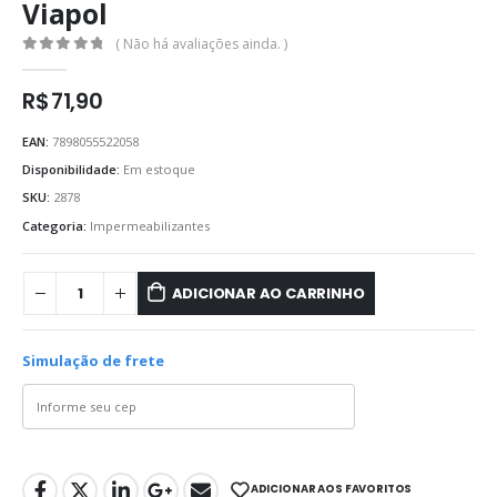
Viapol
( Não há avaliações ainda. )
0
out of 5
R$
71,90
EAN:
7898055522058
Disponibilidade:
Em estoque
SKU:
2878
Categoria:
Impermeabilizantes
ADICIONAR AO CARRINHO
Simulação de frete
ADICIONAR AOS FAVORITOS